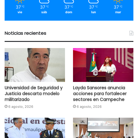
37
37
37
37
37
℃
℃
℃
℃
℃
vie
sáb
dom
lun
mar
Noticias recientes
Universidad de Seguridad y
Layda Sansores anuncia
Justicia descarta modelo
acciones para fortalecer
militarizado
sectores en Campeche
6 agosto, 2026
6 agosto, 2026