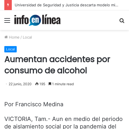
Layda Sansores anuncia acciones para fortalecer sectores en Campeche
Menu
S
fo
Home
/
Local
Local
Aumentan accidentes por
consumo de alcohol
22 junio, 2020
195
1 minute read
Por Francisco Medina
VICTORIA, Tam.- Aun en medio del periodo
de aislamiento social por la pandemia del