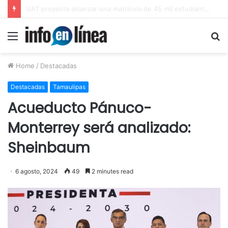
UAT proyecta alcanzar una matrícula de 45 mil estudiantes
Menu
S
fo
Home
/
Destacadas
Destacadas
Tamaulipas
Acueducto Pánuco-
Monterrey será analizado:
Sheinbaum
6 agosto, 2024
49
2 minutes read