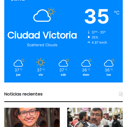
35
℃
Ciudad Victoria
37º - 35º
35%
4.87 km/h
Scattered Clouds
37
37
37
36
36
℃
℃
℃
℃
℃
jue
vie
sáb
dom
lun
Noticias recientes