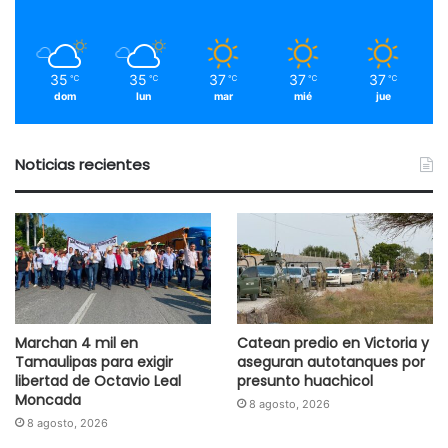
35
35
37
37
37
℃
℃
℃
℃
℃
dom
lun
mar
mié
jue
Noticias recientes
Marchan 4 mil en
Catean predio en Victoria y
Tamaulipas para exigir
aseguran autotanques por
libertad de Octavio Leal
presunto huachicol
Moncada
8 agosto, 2026
8 agosto, 2026