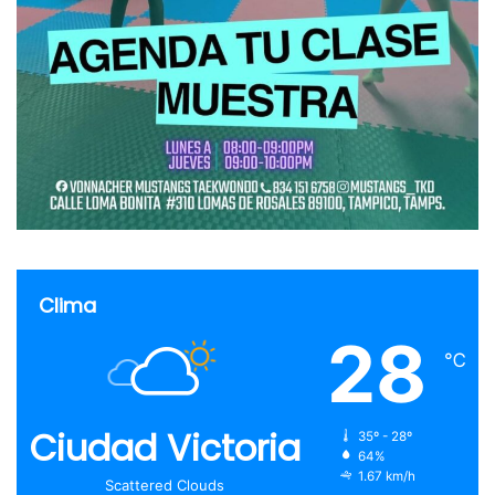
Clima
28
℃
Ciudad Victoria
35º - 28º
64%
1.67 km/h
Scattered Clouds