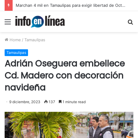
Catean predio en Victoria y aseguran autotanques por presunto huachicol
Menu
S
fo
Home
/
Tamaulipas
Tamaulipas
Adrián Oseguera embellece
Cd. Madero con decoración
navideña
9 diciembre, 2023
137
1 minute read