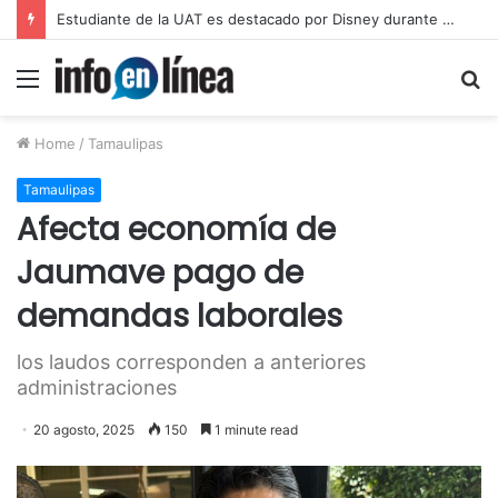
UAT proyecta alcanzar una matrícula de 45 mil estudiantes
Menu
S
fo
Home
/
Tamaulipas
Tamaulipas
Afecta economía de
Jaumave pago de
demandas laborales
los laudos corresponden a anteriores
administraciones
20 agosto, 2025
150
1 minute read