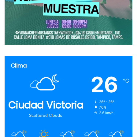
Clima
26
℃
Ciudad Victoria
26º - 26º
76%
2.6 km/h
Scattered Clouds