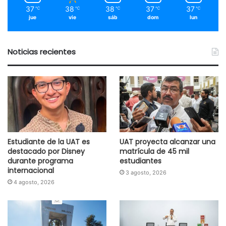
37
38
38
37
37
℃
℃
℃
℃
℃
jue
vie
sáb
dom
lun
Noticias recientes
Estudiante de la UAT es
UAT proyecta alcanzar una
destacado por Disney
matrícula de 45 mil
durante programa
estudiantes
internacional
3 agosto, 2026
4 agosto, 2026