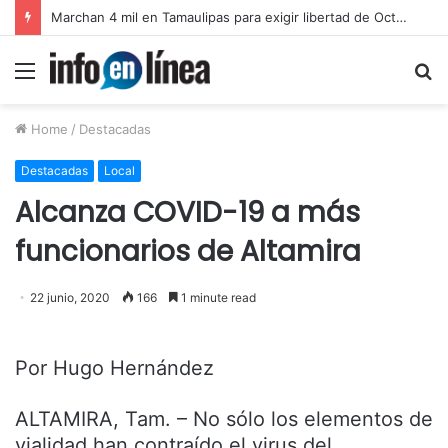
Marchan 4 mil en Tamaulipas para exigir libertad de Octavio Leal Moncada
Menu
S
fo
Home
/
Destacadas
Destacadas
Local
Alcanza COVID-19 a más
funcionarios de Altamira
22 junio, 2020
166
1 minute read
Por Hugo Hernández
ALTAMIRA, Tam. – No sólo los elementos de
vialidad han contraído el virus del