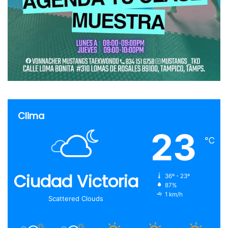
Clima
23
℃
Ciudad Victoria
36º - 23º
87%
1 km/h
Scattered Clouds