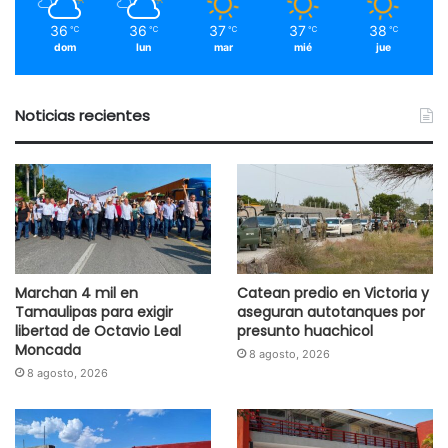
36
36
37
37
38
℃
℃
℃
℃
℃
dom
lun
mar
mié
jue
Noticias recientes
Marchan 4 mil en
Catean predio en Victoria y
Tamaulipas para exigir
aseguran autotanques por
libertad de Octavio Leal
presunto huachicol
Moncada
8 agosto, 2026
8 agosto, 2026