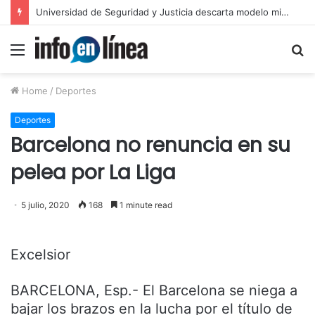
Layda Sansores anuncia acciones para fortalecer sectores en Campeche
Menu
S
fo
Home
/
Deportes
Deportes
Barcelona no renuncia en su
pelea por La Liga
5 julio, 2020
168
1 minute read
Excelsior
BARCELONA, Esp.- El Barcelona se niega a
bajar los brazos en la lucha por el título de