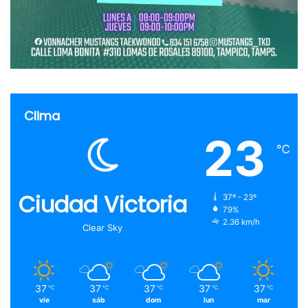
Clima
23
℃
Ciudad Victoria
37º - 23º
79%
2.36 km/h
Clear Sky
37
37
37
37
37
℃
℃
℃
℃
℃
vie
sáb
dom
lun
mar