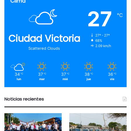
Clima
27
℃
Ciudad Victoria
27º - 27º
68%
2.09 km/h
Scattered Clouds
34
37
37
38
36
℃
℃
℃
℃
℃
lun
mar
mié
jue
vie
Noticias recientes