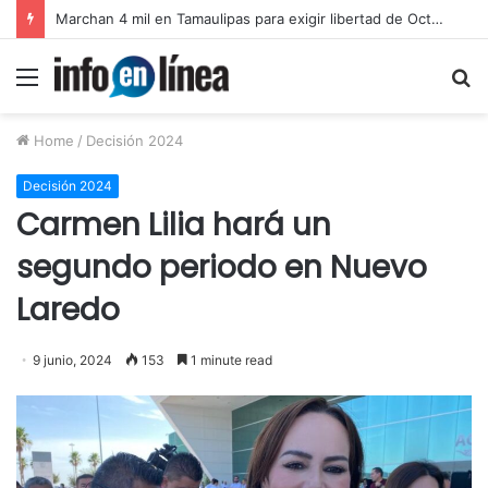
Catean predio en Victoria y aseguran autotanques por presunto huachicol
Menu
S
fo
Home
/
Decisión 2024
Decisión 2024
Carmen Lilia hará un
segundo periodo en Nuevo
Laredo
9 junio, 2024
153
1 minute read