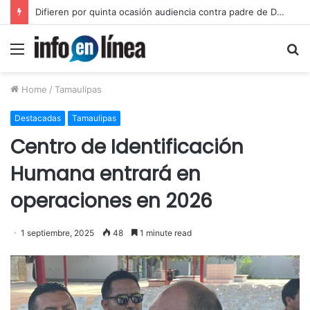
Inicia juicio contra padre de Dafne por violación equiparada contra su hija
Menu
S
fo
Home
/
Tamaulipas
Destacadas
Tamaulipas
Centro de Identificación
Humana entrará en
operaciones en 2026
1 septiembre, 2025
48
1 minute read