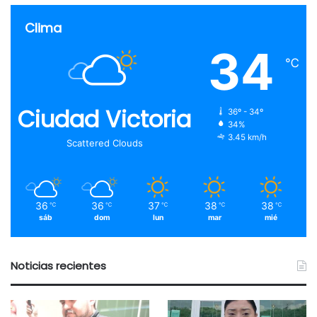
Clima
34
℃
Ciudad Victoria
36º - 34º
34%
3.45 km/h
Scattered Clouds
36
36
37
38
38
℃
℃
℃
℃
℃
sáb
dom
lun
mar
mié
Noticias recientes