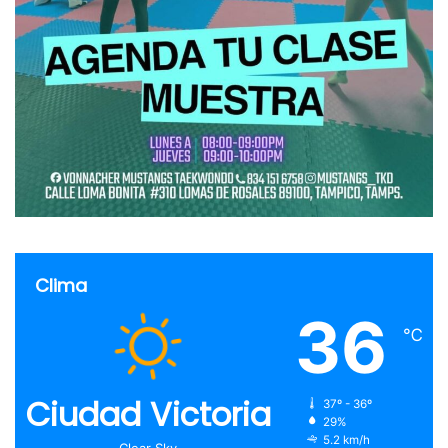
Clima
36
℃
Ciudad Victoria
37º - 36º
29%
5.2 km/h