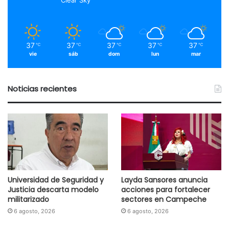
Clear Sky
37
37
37
37
37
℃
℃
℃
℃
℃
vie
sáb
dom
lun
mar
Noticias recientes
Universidad de Seguridad y
Layda Sansores anuncia
Justicia descarta modelo
acciones para fortalecer
militarizado
sectores en Campeche
6 agosto, 2026
6 agosto, 2026