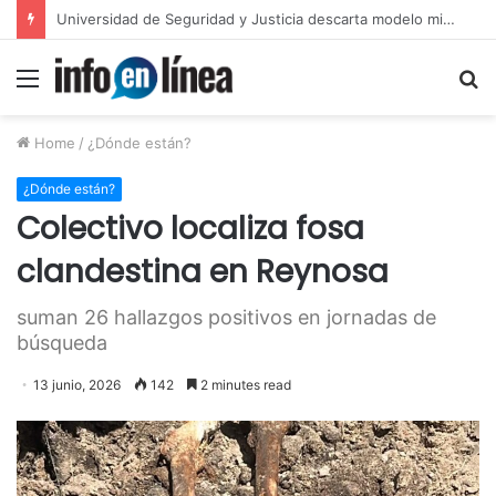
Layda Sansores anuncia acciones para fortalecer sectores en Campeche
Menu
S
fo
Home
/
¿Dónde están?
¿Dónde están?
Colectivo localiza fosa
clandestina en Reynosa
suman 26 hallazgos positivos en jornadas de
búsqueda
13 junio, 2026
142
2 minutes read