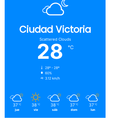
Ciudad Victoria
Scattered Clouds
28
℃
28º - 28º
60%
3.12 km/h
37
38
38
37
37
℃
℃
℃
℃
℃
jue
vie
sáb
dom
lun