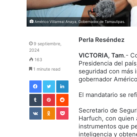
Américo Villarreal Anaya, Gobernador de Tamaulipas.
Perla Reséndez
9 septiembre,
2024
VICTORIA, Tam
.- C
163
Presidencia del país
1 minute read
seguridad con más i
gobernador Américo 
Facebook
Twitter
LinkedIn
El mandatario se ref
Tumblr
Pinterest
Reddit
VKontakte
Odnoklassniki
Pocket
Secretario de Segur
Harfuch, con quien a
instrumentos que pe
inteligencia y obten