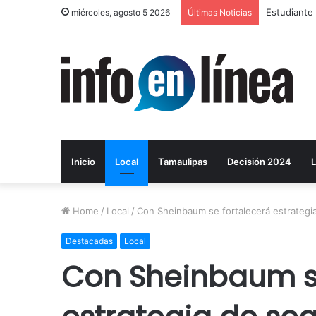
UAT proyect
miércoles, agosto 5 2026
Últimas Noticias
Inicio
Local
Tamaulipas
Decisión 2024
L
Home
/
Local
/
Con Sheinbaum se fortalecerá estrategi
Destacadas
Local
Con Sheinbaum se