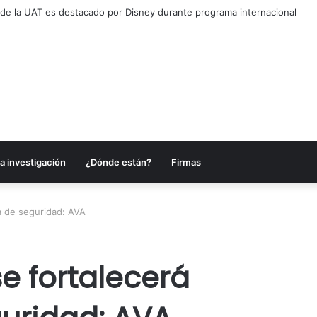
a alcanzar una matrícula de 45 mil estudiantes
a investigación
¿Dónde están?
Firmas
a de seguridad: AVA
 fortalecerá