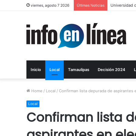
Layda Sansor
viernes, agosto 7 2026
Últimas Noticias
Inicio
Local
Tamaulipas
Decisión 2024
L
Home
/
Local
/
Confirman lista depurada de aspirantes e
Local
Confirman lista 
aspirantes en ele