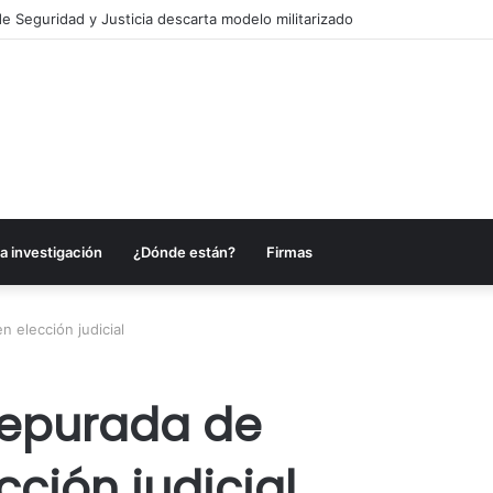
es anuncia acciones para fortalecer sectores en Campeche
a investigación
¿Dónde están?
Firmas
n elección judicial
depurada de
cción judicial