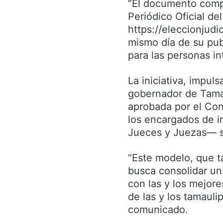
“El documento compl
Periódico Oficial de
https://eleccionjudic
mismo día de su publ
para las personas in
La iniciativa, impul
gobernador de Tamau
aprobada por el Cong
los encargados de i
Jueces y Juezas— s
“Este modelo, que ta
busca consolidar un
con las y los mejores
de las y los tamauli
comunicado.