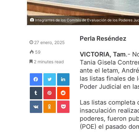
Integrantes de los Comités de Evaluación de los Poderes Judici
Perla Reséndez
27 enero, 2025
59
VICTORIA, Tam
.- N
Tania Gisela Contre
2 minutes read
ante el Ietam, Andr
Facebook
Twitter
LinkedIn
las listas finales de
Poder Judicial en la
Tumblr
Pinterest
Reddit
VKontakte
Odnoklassniki
Pocket
Las listas completa 
insaculación realiza
poderes, fueron publ
(POE) el pasado do