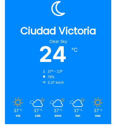
Ciudad Victoria
Clear Sky
24
℃
37º - 23º
78%
3.37 km/h
37
37
37
37
37
℃
℃
℃
℃
℃
vie
sáb
dom
lun
mar