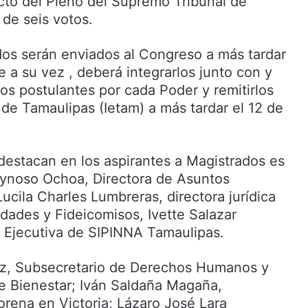
ucto del Pleno del Supremo Tribunal de
 de seis votos.
dos serán enviados al Congreso a más tardar
e a su vez , deberá integrarlos junto con y
os postulantes por cada Poder y remitirlos
al de Tamaulipas (Ietam) a más tardar el 12 de
estacan en los aspirantes a Magistrados es
eynoso Ochoa, Directora de Asuntos
Lucila Charles Lumbreras, directora jurídica
idades y Fideicomisos, Ivette Salazar
 Ejecutiva de SIPINNA Tamaulipas.
iz, Subsecretario de Derechos Humanos y
de Bienestar; Iván Saldaña Magaña,
rena en Victoria; Lázaro José Lara