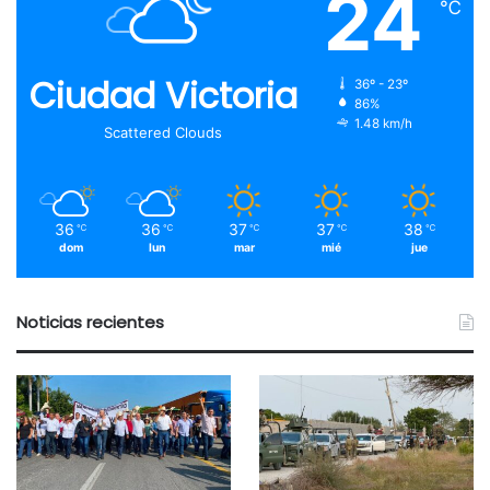
24
℃
Ciudad Victoria
36º - 23º
86%
1.48 km/h
Scattered Clouds
36
36
37
37
38
℃
℃
℃
℃
℃
dom
lun
mar
mié
jue
Noticias recientes