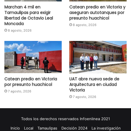
Marchan 4 mil en
Catean predio en Victoria y
Tamaulipas para exigir
aseguran autotanques por
libertad de Octavio Leal
presunto huachicol
Moncada
8 agosto, 2026
8 agosto, 2026
Catean predio en Victoria
UAT abre nueva sede de
por presunto huachicol
Arquitectura en ciudad
Victoria
7 agosto, 2026
7 agosto, 2026
Todos los derechos reservados Infoenlinea 2021
Inicio
Local
Tamaulipas
Decisión 2024
La investigación