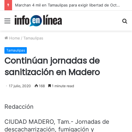
Catean predio en Victoria y aseguran autotanques por presunto huachicol
Menu
S
fo
Home
/
Tamaulipas
Tamaulipas
Continúan jornadas de
sanitización en Madero
17 julio, 2020
168
1 minute read
Redacción
CIUDAD MADERO, Tam.- Jornadas de
descacharrización, fumigación y