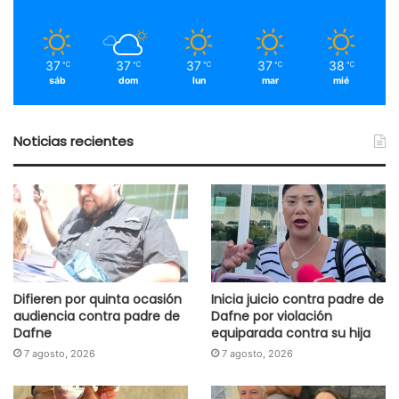
37
37
37
37
38
℃
℃
℃
℃
℃
sáb
dom
lun
mar
mié
Noticias recientes
Difieren por quinta ocasión
Inicia juicio contra padre de
audiencia contra padre de
Dafne por violación
Dafne
equiparada contra su hija
7 agosto, 2026
7 agosto, 2026