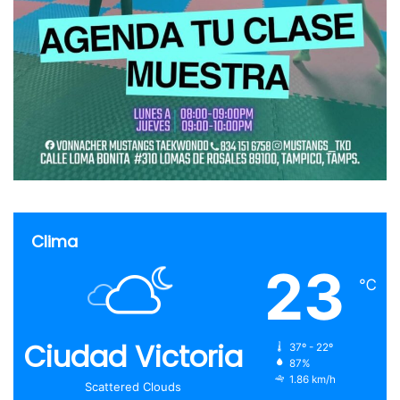
Clima
23
℃
Ciudad Victoria
37º - 22º
87%
1.86 km/h
Scattered Clouds