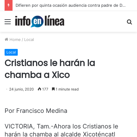
Inicia juicio contra padre de Dafne por violación equiparada contra su hija
Menu
S
fo
Home
/
Local
Local
Cristianos le harán la
chamba a Xico
24 junio, 2020
177
1 minute read
Por Francisco Medina
VICTORIA, Tam.-Ahora los Cristianos le
harán la chamba al alcalde Xicoténcatl