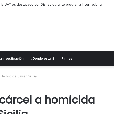
alcanzar una matrícula de 45 mil estudiantes
a investigación
¿Dónde están?
Firmas
e hijo de Javier Sicilia
cárcel a homicida