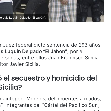
é Luis Luquin Delgado “El Jabón”.
n Juez federal dictó sentencia de 293 años
s Luquin Delgado “El Jabón”
, por el
ersonas, entre ellos Juan Francisco Sicilia
tor Javier Sicilia.
 el secuestro y homicidio del
Sicilia?
 Jiutepec, Morelos, delincuentes armados,
”, integrantes del “Cártel del Pacífico Sur”,