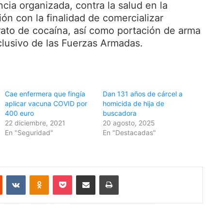
cia organizada, contra la salud en la
ón con la finalidad de comercializar
rato de cocaína, así como portación de arma
lusivo de las Fuerzas Armadas.
Cae enfermera que fingía
Dan 131 años de cárcel a
aplicar vacuna COVID por
homicida de hija de
400 euro
buscadora
22 diciembre, 2021
20 agosto, 2025
En "Seguridad"
En "Destacadas"
Reddit
VKontakte
Odnoklassniki
Pocket
Share via Email
Print