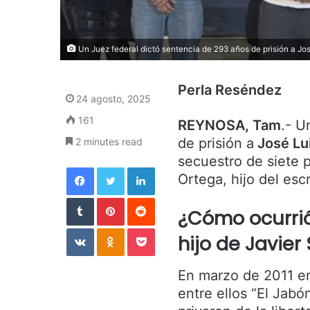
Un Juez federal dictó sentencia de 293 años de prisión a Jos
Perla Reséndez
24 agosto, 2025
161
REYNOSA, Tam
.- U
de prisión a
José Lui
2 minutes read
secuestro de siete p
Facebook
Twitter
LinkedIn
Ortega, hijo del escri
Tumblr
Pinterest
Reddit
¿Cómo ocurrió
VKontakte
Odnoklassniki
Pocket
hijo de Javier 
En marzo de 2011 en
entre ellos “El Jabón