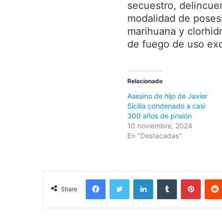
secuestro, delincuen
modalidad de posesi
marihuana y clorhid
de fuego de uso exc
Relacionado
Asesino de hijo de Javier
Sicilia condenado a casi
300 años de prisión
10 noviembre, 2024
En "Destacadas"
Facebook
Twitter
LinkedIn
Tumblr
Pinterest
Share