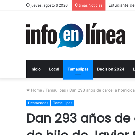
UAT proyecta 
jueves, agosto 6 2026
Últimas Noticias
Inicio
Local
Tamaulipas
Decisión 2024
L
Home
/
Tamaulipas
/
Dan 293 años de cárcel a homicida d
Destacadas
Tamaulipas
Dan 293 años de 