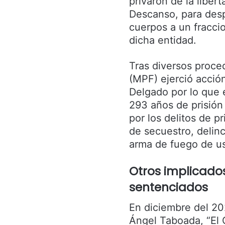
privaron de la libert
Descanso, para despu
cuerpos a un fracci
dicha entidad.
Tras diversos proced
(MPF) ejerció acció
Delgado por lo que 
293 años de prisión
por los delitos de pr
de secuestro, delin
arma de fuego de us
Otros implicados
sentenciados
En diciembre del 202
Ángel Taboada, “El 