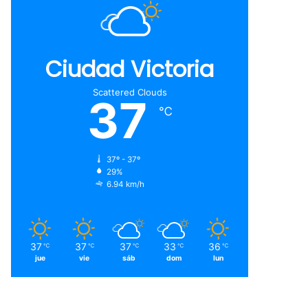
Ciudad Victoria
Scattered Clouds
37
℃
37º - 37º
29%
6.94 km/h
37
37
37
33
36
℃
℃
℃
℃
℃
jue
vie
sáb
dom
lun