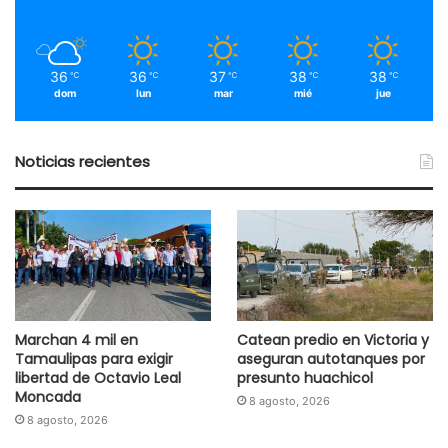
36
36
37
38
38
℃
℃
℃
℃
℃
dom
lun
mar
mié
jue
Noticias recientes
Marchan 4 mil en
Catean predio en Victoria y
Tamaulipas para exigir
aseguran autotanques por
libertad de Octavio Leal
presunto huachicol
Moncada
8 agosto, 2026
8 agosto, 2026