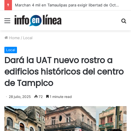
Catean predio en Victoria y aseguran autotanques por presunto huachicol
Menu
S
fo
Home
/
Local
Local
Dará la UAT nuevo rostro a
edificios históricos del centro
de Tampico
28 julio, 2025
72
1 minute read