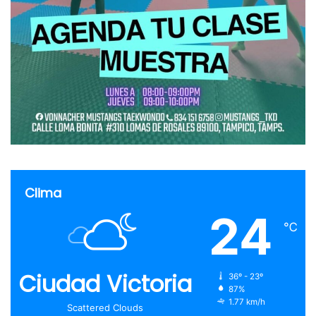
Clima
24
℃
Ciudad Victoria
36º - 23º
87%
1.77 km/h
Scattered Clouds