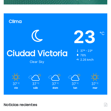
Clima
23
℃
Ciudad Victoria
37º - 23º
78%
2.26 km/h
Clear Sky
37
37
37
37
37
℃
℃
℃
℃
℃
vie
sáb
dom
lun
mar
Noticias recientes