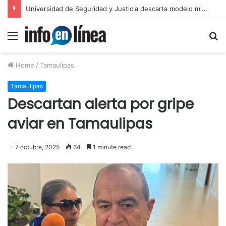
Layda Sansores anuncia acciones para fortalecer sectores en Campeche
Menu
S
fo
Home
/
Tamaulipas
Tamaulipas
Descartan alerta por gripe
aviar en Tamaulipas
7 octubre, 2025
64
1 minute read