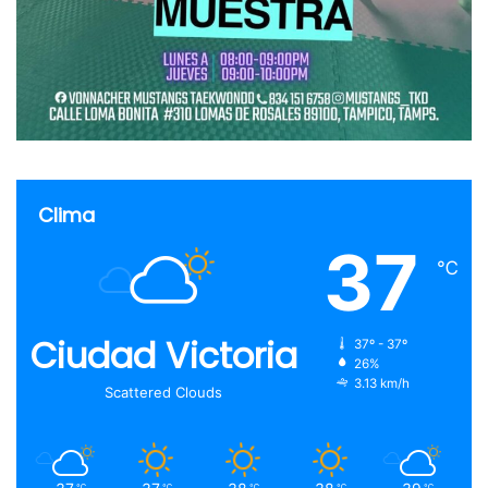
Clima
37
℃
Ciudad Victoria
37º - 37º
26%
3.13 km/h
Scattered Clouds
℃
℃
℃
℃
℃