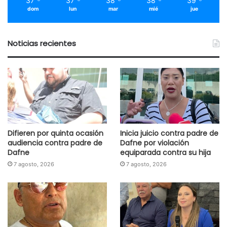
37
37
38
38
39
dom
lun
mar
mié
jue
Noticias recientes
Difieren por quinta ocasión
Inicia juicio contra padre de
audiencia contra padre de
Dafne por violación
Dafne
equiparada contra su hija
7 agosto, 2026
7 agosto, 2026