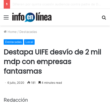
Inicia juicio contra padre de Dafne por violación equiparada contra su hija
Menu
S
fo
Home
/
Destacadas
Destacadas
Local
Destapa UIFE desvío de 2 mil
mdp con empresas
fantasmas
6 julio, 2020
181
4 minutes read
Redacción