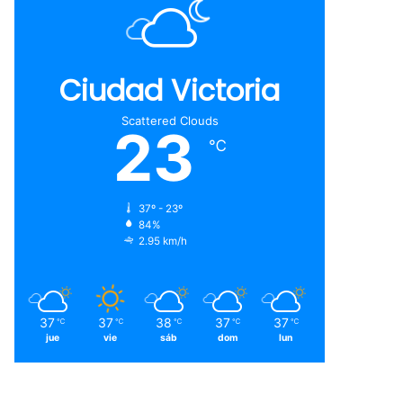
Ciudad Victoria
Scattered Clouds
23
℃
37º - 23º
84%
2.95 km/h
37
37
38
37
37
℃
℃
℃
℃
℃
jue
vie
sáb
dom
lun