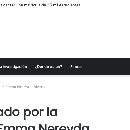
alcanzar una matrícula de 45 mil estudiantes
a investigación
¿Dónde están?
Firmas
n de Emma Nereyda Rivera
do por la
 Emma Nereyda