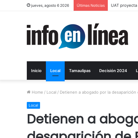
UAT proyecta 
jueves, agosto 6 2026
Últimas Noticias
Inicio
Local
Tamaulipas
Decisión 2024
L
Home
/
Local
/
Detienen a abogado por la desaparició
Local
Detienen a aboga
desaparición de