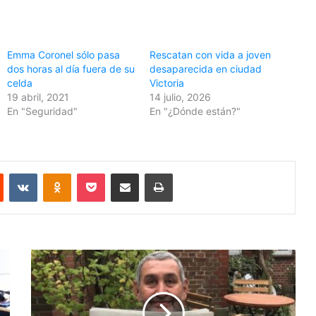
Emma Coronel sólo pasa
Rescatan con vida a joven
dos horas al día fuera de su
desaparecida en ciudad
celda
Victoria
19 abril, 2021
14 julio, 2026
En "Seguridad"
En "¿Dónde están?"
Reddit
VKontakte
Odnoklassniki
Pocket
Share via Email
Print