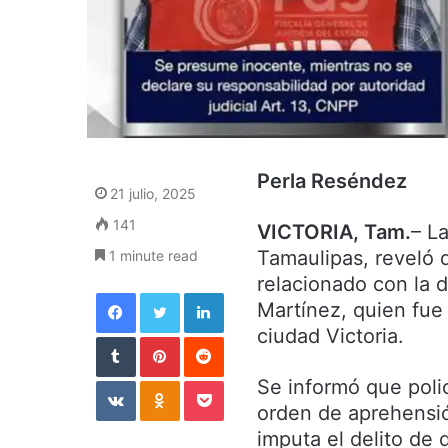
Perla Reséndez
21 julio, 2025
141
VICTORIA, Tam.
– L
Tamaulipas, reveló 
1 minute read
relacionado con la
Facebook
Twitter
LinkedIn
Martínez, quien fue 
ciudad Victoria.
Tumblr
Pinterest
Reddit
VKontakte
Odnoklassniki
Pocket
Se informó que poli
orden de aprehensió
imputa el delito de 