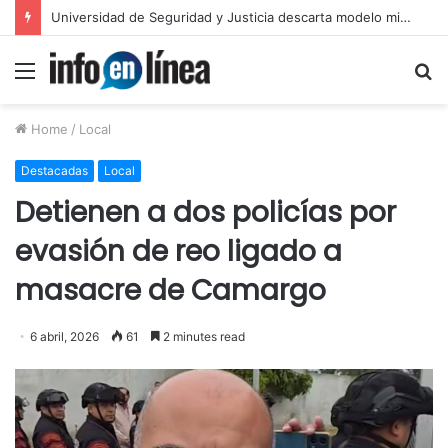
Layda Sansores anuncia acciones para fortalecer sectores en Campeche
Menu
S
fo
Home
/
Local
Destacadas
Local
Detienen a dos policías por
evasión de reo ligado a
masacre de Camargo
6 abril, 2026
61
2 minutes read