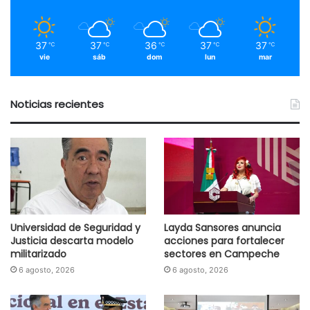
37
37
36
37
37
℃
℃
℃
℃
℃
vie
sáb
dom
lun
mar
Noticias recientes
Universidad de Seguridad y
Layda Sansores anuncia
Justicia descarta modelo
acciones para fortalecer
militarizado
sectores en Campeche
6 agosto, 2026
6 agosto, 2026