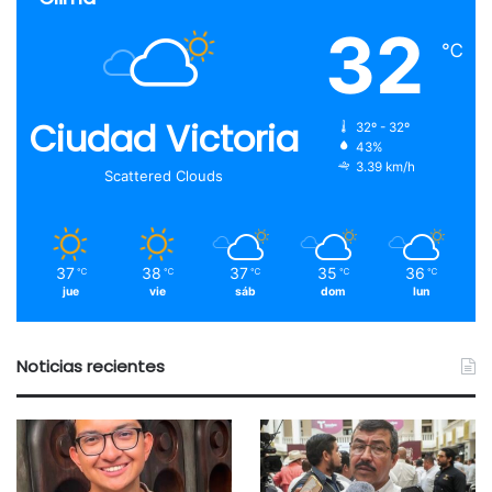
32
℃
Ciudad Victoria
32º - 32º
43%
3.39 km/h
Scattered Clouds
37
38
37
35
36
℃
℃
℃
℃
℃
jue
vie
sáb
dom
lun
Noticias recientes