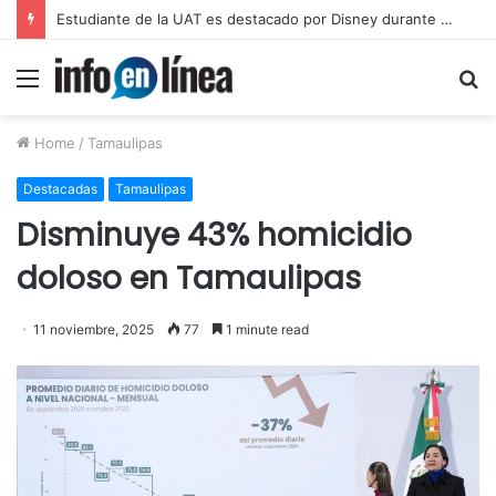
UAT proyecta alcanzar una matrícula de 45 mil estudiantes
Menu
S
fo
Home
/
Tamaulipas
Destacadas
Tamaulipas
Disminuye 43% homicidio
doloso en Tamaulipas
11 noviembre, 2025
77
1 minute read