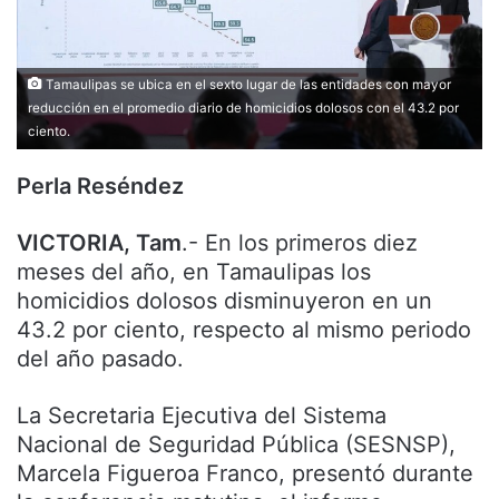
Tamaulipas se ubica en el sexto lugar de las entidades con mayor
reducción en el promedio diario de homicidios dolosos con el 43.2 por
ciento.
Perla Reséndez
VICTORIA, Tam
.- En los primeros diez
meses del año, en Tamaulipas los
homicidios dolosos disminuyeron en un
43.2 por ciento, respecto al mismo periodo
del año pasado.
La Secretaria Ejecutiva del Sistema
Nacional de Seguridad Pública (SESNSP),
Marcela Figueroa Franco, presentó durante