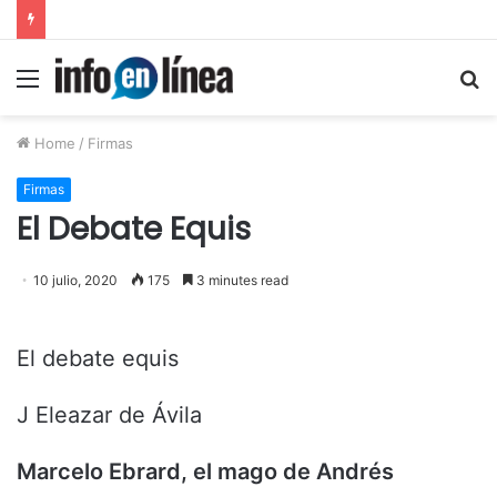
Inicia juicio contra padre de Dafne por violación equiparada contra su hija
Menu
S
fo
Home
/
Firmas
Firmas
El Debate Equis
10 julio, 2020
175
3 minutes read
El debate equis
J Eleazar de Ávila
Marcelo Ebrard, el mago de Andrés