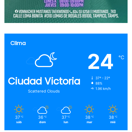
Clima
24
℃
Ciudad Victoria
37º - 22º
88%
1.96 km/h
Scattered Clouds
37
36
37
38
38
℃
℃
℃
℃
℃
sáb
dom
lun
mar
mié