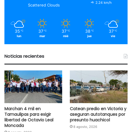
2.24 km/h
Scattered Clouds
35
37
37
38
37
℃
℃
℃
℃
℃
lun
mar
mié
jue
vie
Noticias recientes
Marchan 4 mil en
Catean predio en Victoria y
Tamaulipas para exigir
aseguran autotanques por
libertad de Octavio Leal
presunto huachicol
Moncada
8 agosto, 2026