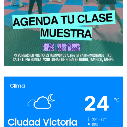
Clima
24
℃
Ciudad Victoria
35º - 23º
86%