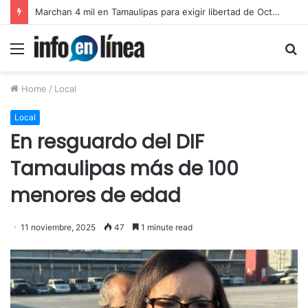
Catean predio en Victoria y aseguran autotanques por presunto huachicol
Menu
S
fo
Home
/
Local
Local
En resguardo del DIF
Tamaulipas más de 100
menores de edad
11 noviembre, 2025
47
1 minute read