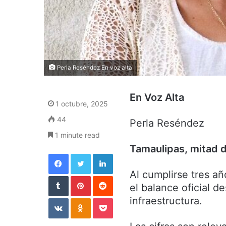
Perla Reséndez En voz alta
En Voz Alta
1 octubre, 2025
44
Perla Reséndez
1 minute read
Tamaulipas, mitad 
Facebook
Twitter
LinkedIn
Al cumplirse tres añ
Tumblr
Pinterest
Reddit
el balance oficial d
VKontakte
Odnoklassniki
Pocket
infraestructura.