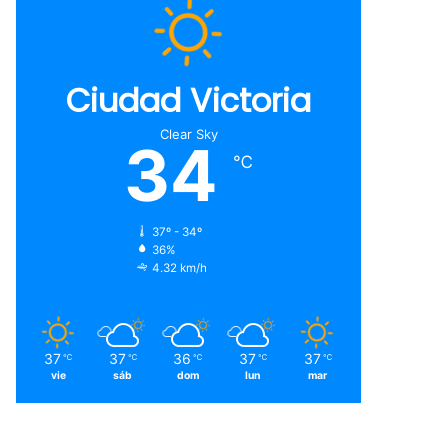
Ciudad Victoria
Clear Sky
34
℃
37º - 34º
36%
4.32 km/h
37
37
36
37
37
℃
℃
℃
℃
℃
vie
sáb
dom
lun
mar