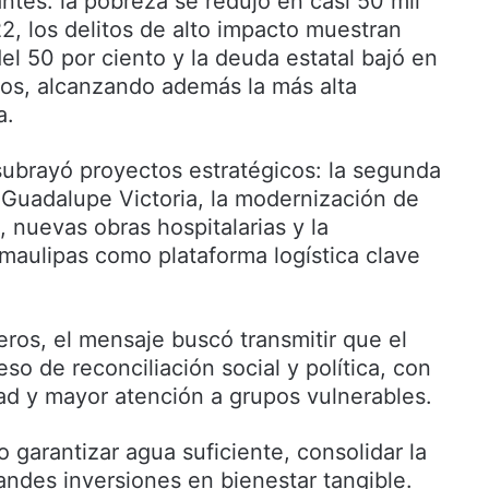
antes: la pobreza se redujo en casi 50 mil
, los delitos de alto impacto muestran
l 50 por ciento y la deuda estatal bajó en
os, alcanzando además la más alta
a.
subrayó proyectos estratégicos: la segunda
 Guadalupe Victoria, la modernización de
, nuevas obras hospitalarias y la
maulipas como plataforma logística clave
eros, el mensaje buscó transmitir que el
so de reconciliación social y política, con
dad y mayor atención a grupos vulnerables.
 garantizar agua suficiente, consolidar la
randes inversiones en bienestar tangible.