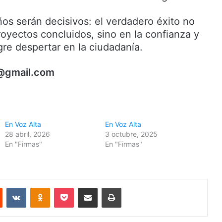
ños serán decisivos: el verdadero éxito no
royectos concluidos, sino en la confianza y
gre despertar en la ciudadanía.
@gmail.com
En Voz Alta
En Voz Alta
28 abril, 2026
3 octubre, 2025
En "Firmas"
En "Firmas"
Reddit
VKontakte
Odnoklassniki
Pocket
Share via Email
Print