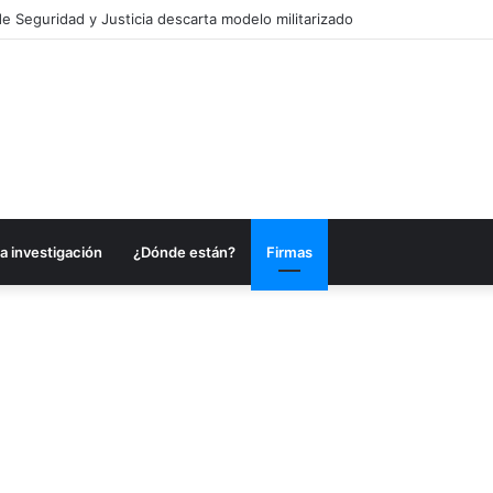
es anuncia acciones para fortalecer sectores en Campeche
a investigación
¿Dónde están?
Firmas