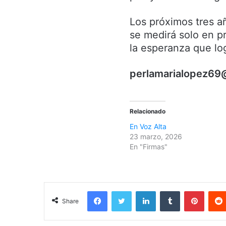
Los próximos tres a
se medirá solo en p
la esperanza que lo
perlamarialopez69
Relacionado
En Voz Alta
23 marzo, 2026
En "Firmas"
Facebook
Twitter
LinkedIn
Tumblr
Pinterest
Share