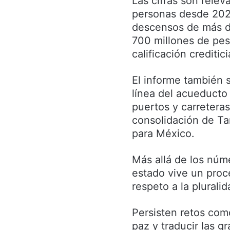
Las cifras son relev
personas desde 2022
descensos de más de
700 millones de pes
calificación creditici
El informe también 
línea del acueducto
puertos y carreteras
consolidación de Ta
para México.
Más allá de los núm
estado vive un proce
respeto a la plurali
Persisten retos como
paz y traducir las g