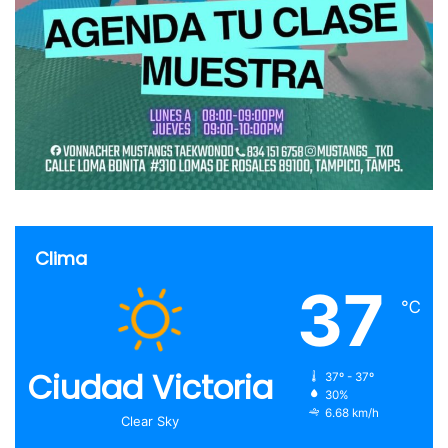
Clima
37
℃
Ciudad Victoria
37º - 37º
30%
6.68 km/h
Clear Sky