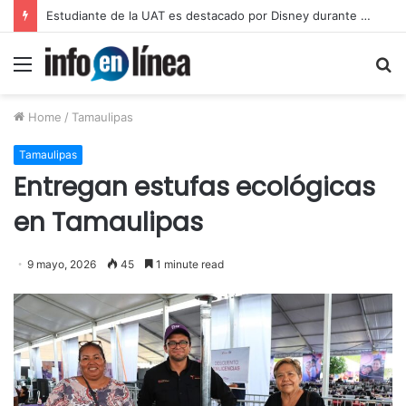
UAT proyecta alcanzar una matrícula de 45 mil estudiantes
Menu
S
fo
Home
/
Tamaulipas
Tamaulipas
Entregan estufas ecológicas
en Tamaulipas
9 mayo, 2026
45
1 minute read