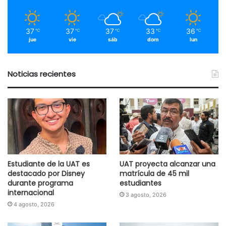
37
37
37
33
36
℃
℃
℃
℃
℃
jue
vie
sáb
dom
lun
Noticias recientes
Estudiante de la UAT es
UAT proyecta alcanzar una
destacado por Disney
matrícula de 45 mil
durante programa
estudiantes
internacional
3 agosto, 2026
4 agosto, 2026