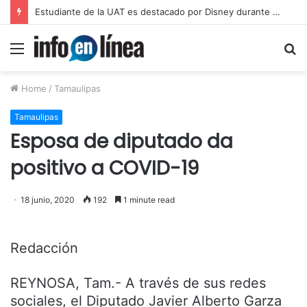
Estudiante de la UAT es destacado por Disney durante programa internacional
Menu
S
fo
Home
/
Tamaulipas
Tamaulipas
Esposa de diputado da
positivo a COVID-19
18 junio, 2020
192
1 minute read
Redacción
REYNOSA, Tam.- A través de sus redes
sociales, el Diputado Javier Alberto Garza