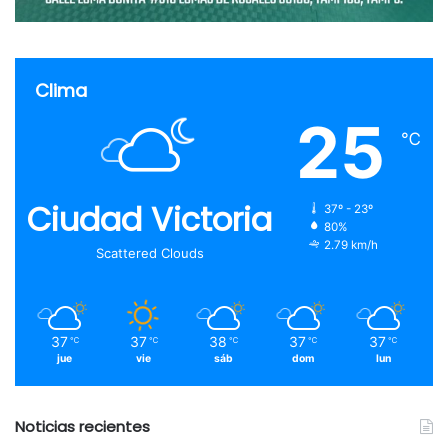
Clima
25
℃
Ciudad Victoria
37º - 23º
80%
2.79 km/h
Scattered Clouds
37
37
38
37
37
℃
℃
℃
℃
℃
jue
vie
sáb
dom
lun
Noticias recientes