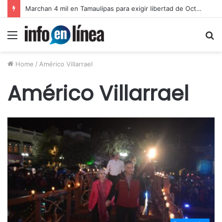
Marchan 4 mil en Tamaulipas para exigir libertad de Octavio Leal Moncada
Menu
S
fo
Home
/
Américo Villarrael
Américo Villarrael