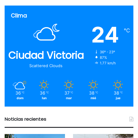
Clima
24
℃
Ciudad Victoria
36º - 23º
87%
1.77 km/h
Scattered Clouds
36
36
37
38
38
℃
℃
℃
℃
℃
dom
lun
mar
mié
jue
Noticias recientes