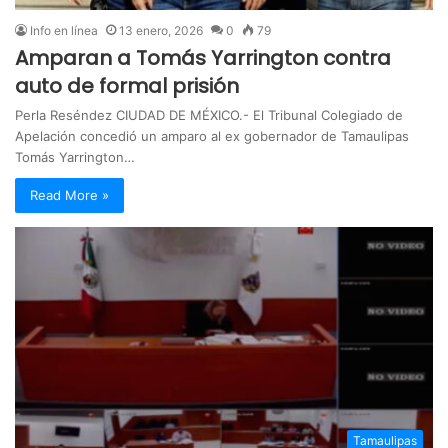
Info en línea
13 enero, 2026
0
79
Amparan a Tomás Yarrington contra
auto de formal prisión
Perla Reséndez CIUDAD DE MÉXICO.- El Tribunal Colegiado de
Apelación concedió un amparo al ex gobernador de Tamaulipas
Tomás Yarrington…
Read More »
Tamaulipas