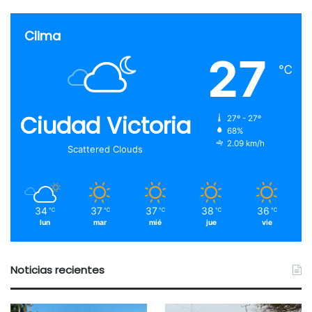
Clima
27
℃
Ciudad Victoria
27º - 27º
68%
2.09 km/h
Scattered Clouds
34
37
37
38
36
℃
℃
℃
℃
℃
lun
mar
mié
jue
vie
Noticias recientes