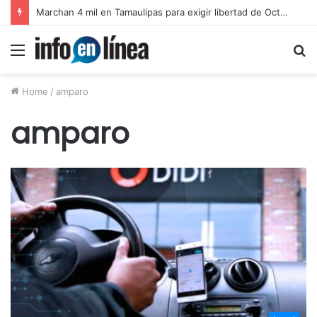
Catean predio en Victoria y aseguran autotanques por presunto huachicol
Menu
S
fo
Home
/
amparo
amparo