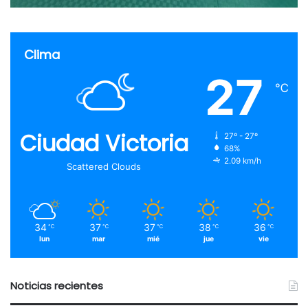
Clima
27
℃
Ciudad Victoria
27º - 27º
68%
2.09 km/h
Scattered Clouds
34
37
37
38
36
℃
℃
℃
℃
℃
lun
mar
mié
jue
vie
Noticias recientes