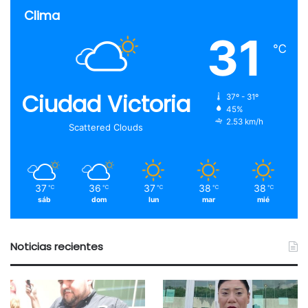
Clima
31
℃
Ciudad Victoria
37º - 31º
45%
2.53 km/h
Scattered Clouds
37
36
37
38
38
℃
℃
℃
℃
℃
sáb
dom
lun
mar
mié
Noticias recientes