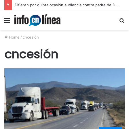
Difieren por quinta ocasión audiencia contra padre de Dafne
Menu
S
fo
Home
/
cncesión
cncesión