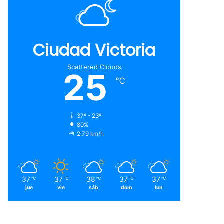
Ciudad Victoria
Scattered Clouds
25
℃
37º - 23º
80%
2.79 km/h
37
37
38
37
37
℃
℃
℃
℃
℃
jue
vie
sáb
dom
lun