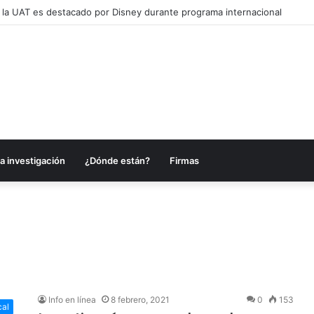
 la UAT es destacado por Disney durante programa internacional
a investigación
¿Dónde están?
Firmas
Info en línea
8 febrero, 2021
0
153
cal