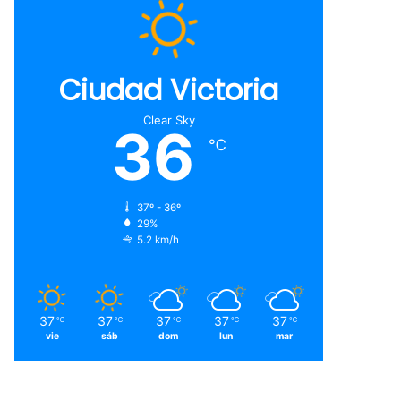
Ciudad Victoria
Clear Sky
36
℃
37º - 36º
29%
5.2 km/h
37
37
37
37
37
℃
℃
℃
℃
℃
vie
sáb
dom
lun
mar