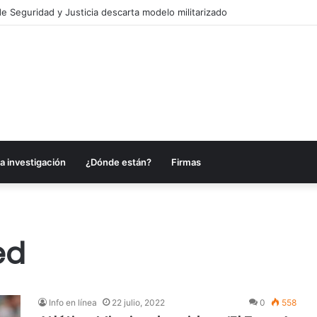
e Seguridad y Justicia descarta modelo militarizado
a investigación
¿Dónde están?
Firmas
ed
Info en línea
22 julio, 2022
0
558