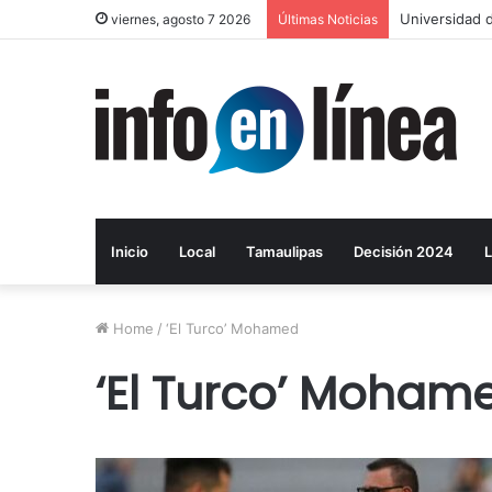
Universidad d
viernes, agosto 7 2026
Últimas Noticias
Inicio
Local
Tamaulipas
Decisión 2024
L
Home
/
‘El Turco’ Mohamed
‘El Turco’ Moham