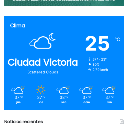
Clima
25
℃
Ciudad Victoria
37º - 23º
80%
2.79 km/h
Scattered Clouds
37
37
38
37
37
℃
℃
℃
℃
℃
jue
vie
sáb
dom
lun
Noticias recientes