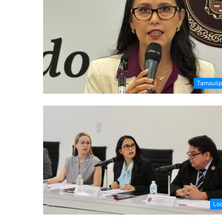
Tamauli
Lo