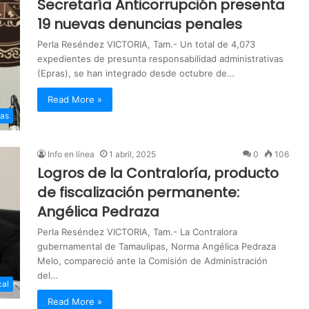
Secretaría Anticorrupción presenta
19 nuevas denuncias penales
Perla Reséndez VICTORIA, Tam.- Un total de 4,073
expedientes de presunta responsabilidad administrativas
(Epras), se han integrado desde octubre de…
Read More »
pas
Info en línea
1 abril, 2025
0
106
Logros de la Contraloría, producto
de fiscalización permanente:
Angélica Pedraza
Perla Reséndez VICTORIA, Tam.- La Contralora
gubernamental de Tamaulipas, Norma Angélica Pedraza
Melo, compareció ante la Comisión de Administración
del…
cal
Read More »