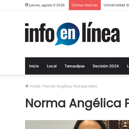
Universidad d
jueves, agosto 6 2026
Últimas Noticias
Inicio
Local
Tamaulipas
Decisión 2024
L
Home
/
Norma Angélica Pedraza Melo
Norma Angélica 