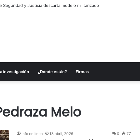
e Seguridad y Justicia descarta modelo militarizado
a investigación
¿Dónde están?
Firmas
Pedraza Melo
Info en línea
13 abril, 2026
0
77