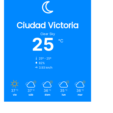
Ciudad Victoria
Clear Sky
25
℃
25º - 25º
82%
3.93 km/h
37
37
36
35
36
℃
℃
℃
℃
℃
vie
sáb
dom
lun
mar