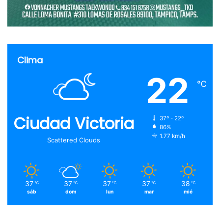
Clima
22
℃
Ciudad Victoria
37º - 22º
86%
1.77 km/h
Scattered Clouds
37
37
37
37
38
℃
℃
℃
℃
℃
sáb
dom
lun
mar
mié