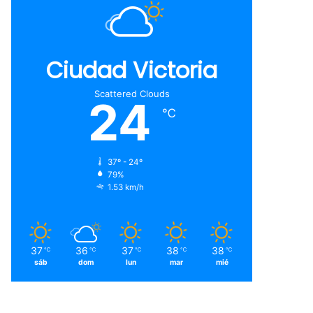
Ciudad Victoria
Scattered Clouds
24
℃
37º - 24º
79%
1.53 km/h
37
36
37
38
38
℃
℃
℃
℃
℃
sáb
dom
lun
mar
mié