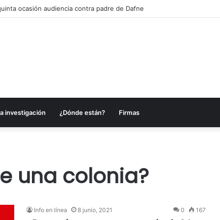
quinta ocasión audiencia contra padre de Dafne
a investigación
¿Dónde están?
Firmas
e una colonia?
Info en línea
8 junio, 2021
0
167