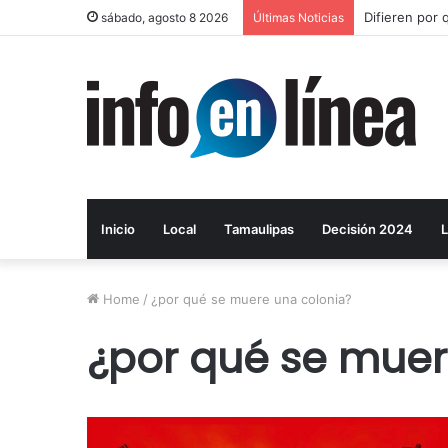
Difieren por 
sábado, agosto 8 2026
Últimas Noticias
Inicio
Local
Tamaulipas
Decisión 2024
L
Home
/
¿por qué se muere una colonia?
¿por qué se muer