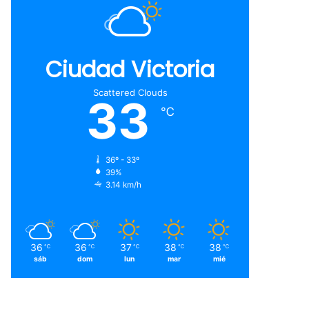
Ciudad Victoria
Scattered Clouds
33
℃
36º - 33º
39%
3.14 km/h
36
36
37
38
38
℃
℃
℃
℃
℃
sáb
dom
lun
mar
mié