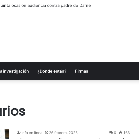
quinta ocasión audiencia contra padre de Dafne
a investigación
¿Dónde están?
Firmas
arios
Info en línea
26 febrero, 2025
0
163