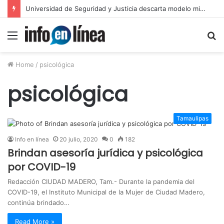
Universidad de Seguridad y Justicia descarta modelo militarizado
Menu
S
fo
Home
/
psicológica
psicológica
Tamaulipas
Info en línea
20 julio, 2020
0
182
Brindan asesoría jurídica y psicológica
por COVID-19
Redacción CIUDAD MADERO, Tam.- Durante la pandemia del
COVID-19, el Instituto Municipal de la Mujer de Ciudad Madero,
continúa brindado…
Read More »