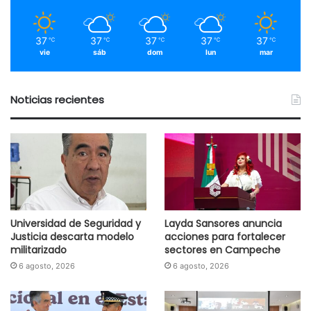
37
37
37
37
37
℃
℃
℃
℃
℃
vie
sáb
dom
lun
mar
Noticias recientes
Universidad de Seguridad y
Layda Sansores anuncia
Justicia descarta modelo
acciones para fortalecer
militarizado
sectores en Campeche
6 agosto, 2026
6 agosto, 2026