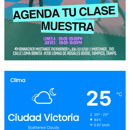
Clima
25
℃
Ciudad Victoria
25º - 25º
84%
0.87 km/h
Scattered Clouds