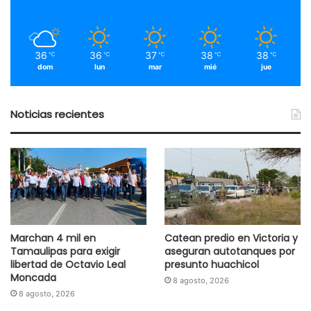
36
36
37
38
38
℃
℃
℃
℃
℃
dom
lun
mar
mié
jue
Noticias recientes
Marchan 4 mil en
Catean predio en Victoria y
Tamaulipas para exigir
aseguran autotanques por
libertad de Octavio Leal
presunto huachicol
Moncada
8 agosto, 2026
8 agosto, 2026