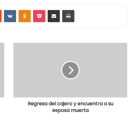
Reddit
VKontakte
Odnoklassniki
Pocket
Share via Email
Print
Regresa del cajero y encuentra a su
esposa muerta