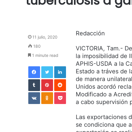
tuberculosis a g
Redacción
11 julio, 2020
180
VICTORIA, Tam.- Deb
la imposibilidad de 
1 minute read
APHIS-USDA a la Ca
Facebook
Twitter
LinkedIn
Estado a tráves de l
de manera unilateral
Tumblr
Pinterest
Reddit
Unidos acordó reclas
VKontakte
Odnoklassniki
Pocket
Modificado a Acredi
a cabo supervisión 
Las exportaciones d
se condiciona que a 