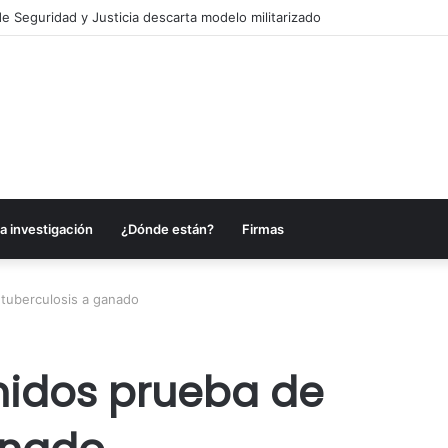
e Seguridad y Justicia descarta modelo militarizado
a investigación
¿Dónde están?
Firmas
 tuberculosis a ganado
Unidos prueba de