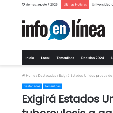
Universidad d
viernes, agosto 7 2026
Últimas Noticias
Inicio
Local
Tamaulipas
Decisión 2024
L
Home
/
Destacadas
/
Exigirá Estados Unidos prueba de
Destacadas
Tamaulipas
Exigirá Estados 