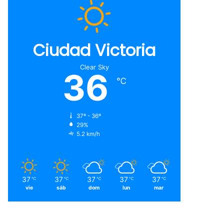
Ciudad Victoria
Clear Sky
36
℃
37º - 36º
29%
5.2 km/h
37
37
37
37
37
℃
℃
℃
℃
℃
vie
sáb
dom
lun
mar