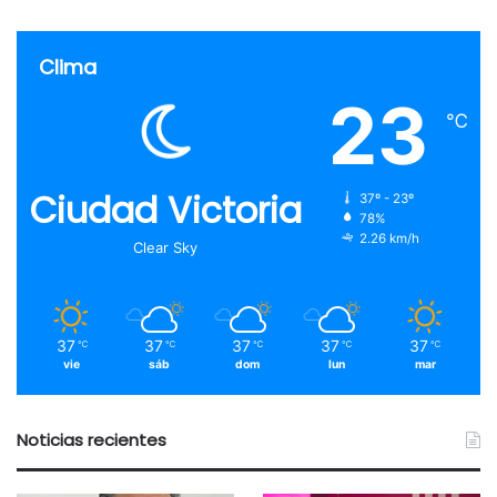
Clima
23
℃
Ciudad Victoria
37º - 23º
78%
2.26 km/h
Clear Sky
37
37
37
37
37
℃
℃
℃
℃
℃
vie
sáb
dom
lun
mar
Noticias recientes