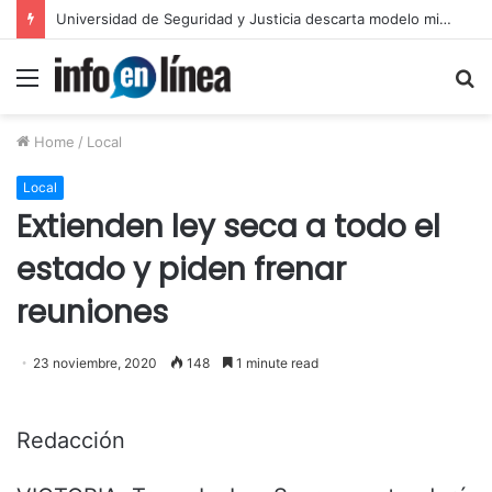
Layda Sansores anuncia acciones para fortalecer sectores en Campeche
Menu
S
fo
Home
/
Local
Local
Extienden ley seca a todo el
estado y piden frenar
reuniones
23 noviembre, 2020
148
1 minute read
Redacción