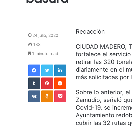
Redacción
24 julio, 2020
183
CIUDAD MADERO, Ta
fortalece el servici
1 minute read
retirar las 320 ton
Facebook
Twitter
LinkedIn
diariamente en el mu
más solicitadas por 
Tumblr
Pinterest
Reddit
VKontakte
Odnoklassniki
Pocket
Sobre lo anterior, e
Zamudio, señaló que
Covid-19, se increm
Ayuntamiento redobl
cubrir las 32 rutas 