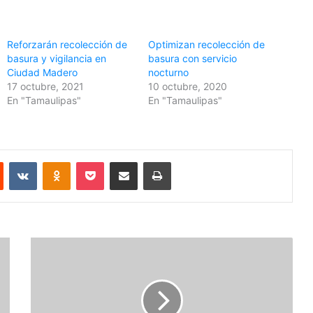
Reforzarán recolección de
Optimizan recolección de
basura y vigilancia en
basura con servicio
Ciudad Madero
nocturno
17 octubre, 2021
10 octubre, 2020
En "Tamaulipas"
En "Tamaulipas"
Reddit
VKontakte
Odnoklassniki
Pocket
Share via Email
Print