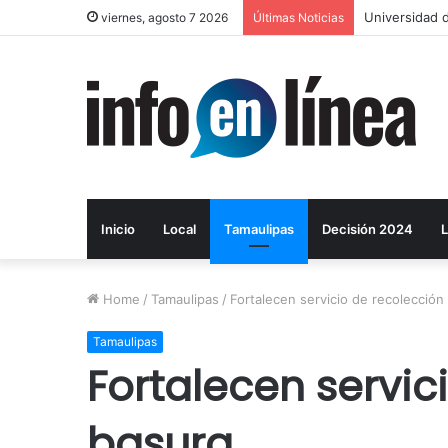
Universidad d
viernes, agosto 7 2026
Últimas Noticias
Inicio
Local
Tamaulipas
Decisión 2024
L
Home
/
Tamaulipas
/
Fortalecen servicio de recolección
Tamaulipas
Fortalecen servic
basura