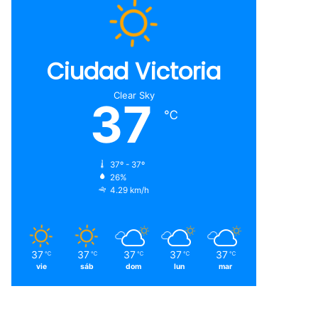
Ciudad Victoria
Clear Sky
37
℃
37º - 37º
26%
4.29 km/h
37
37
37
37
37
℃
℃
℃
℃
℃
vie
sáb
dom
lun
mar