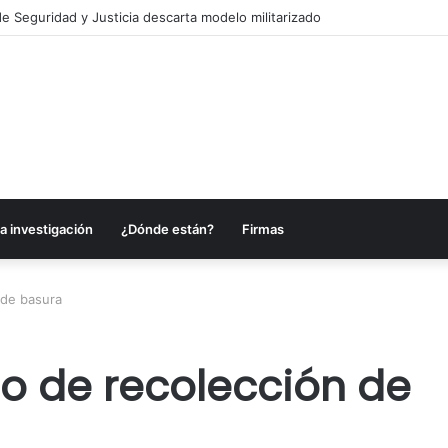
e Seguridad y Justicia descarta modelo militarizado
a investigación
¿Dónde están?
Firmas
 de basura
io de recolección de