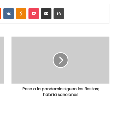
Reddit
VKontakte
Odnoklassniki
Pocket
Share via Email
Print
Pese a la pandemia siguen las fiestas;
habría sanciones