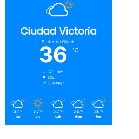
Ciudad Victoria
Scattered Clouds
36
℃
37º - 36º
30%
5.64 km/h
37
37
37
36
36
℃
℃
℃
℃
℃
jue
vie
sáb
dom
lun