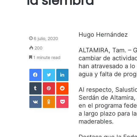
la siembra
Hugo Hernández
6 julio, 2020
200
ALTAMIRA, Tam. – G
cambiar de actividad
1 minute read
han atravesado a lo 
Facebook
Twitter
LinkedIn
agua y falta de pro
Tumblr
Pinterest
Reddit
Al respecto, Salusti
VKontakte
Odnoklassniki
Pocket
Serdán de Altamira,
en el programa fed
a largo plazo para l
maderables.