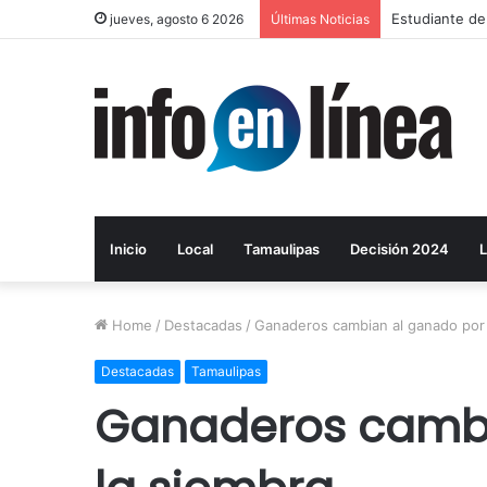
Estudiante de
jueves, agosto 6 2026
Últimas Noticias
Inicio
Local
Tamaulipas
Decisión 2024
L
Home
/
Destacadas
/
Ganaderos cambian al ganado por 
Destacadas
Tamaulipas
Ganaderos cambi