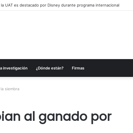
 la UAT es destacado por Disney durante programa internacional
a investigación
¿Dónde están?
Firmas
la siembra
an al ganado por