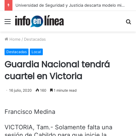
Layda Sansores anuncia acciones para fortalecer sectores en Campeche
Menu
S
fo
Home
/
Destacadas
Destacadas
Local
Guardia Nacional tendrá
cuartel en Victoria
16 julio, 2020
160
1 minute read
Francisco Medina
VICTORIA, Tam.- Solamente falta una
sesión de Cabildo para que inicie la