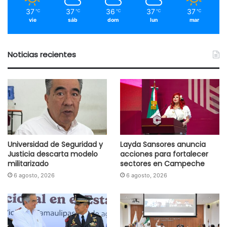
37
37
36
37
37
℃
℃
℃
℃
℃
vie
sáb
dom
lun
mar
Noticias recientes
Universidad de Seguridad y
Layda Sansores anuncia
Justicia descarta modelo
acciones para fortalecer
militarizado
sectores en Campeche
6 agosto, 2026
6 agosto, 2026