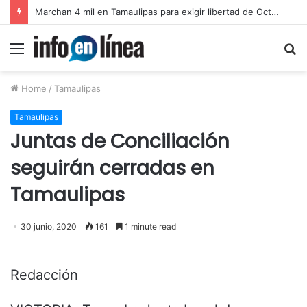
Marchan 4 mil en Tamaulipas para exigir libertad de Octavio Leal Moncada
Menu
S
fo
Home
/
Tamaulipas
Tamaulipas
Juntas de Conciliación
seguirán cerradas en
Tamaulipas
30 junio, 2020
161
1 minute read
Redacción