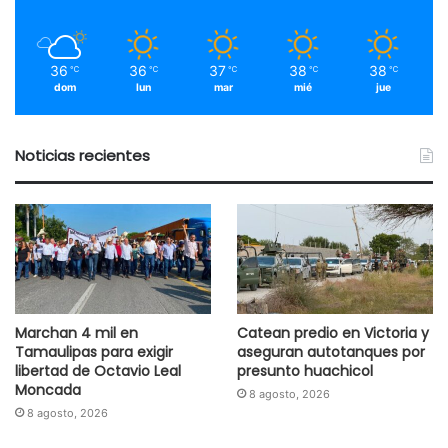
36
36
37
38
38
℃
℃
℃
℃
℃
dom
lun
mar
mié
jue
Noticias recientes
Marchan 4 mil en
Catean predio en Victoria y
Tamaulipas para exigir
aseguran autotanques por
libertad de Octavio Leal
presunto huachicol
Moncada
8 agosto, 2026
8 agosto, 2026