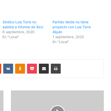
Síndico Luis Torre no
Partido Verde no tiene
asistirá a informe de Xico
proyecto con Luis Torre
6 septiembre, 2020
Aliyán
En "Local"
1 septiembre, 2020
En "Local"
Reddit
VKontakte
Odnoklassniki
Pocket
Share via Email
Print