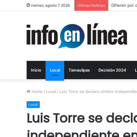
Difieren por 
viernes, agosto 7 2026
Últimas Noticias
Inicio
Local
Tamaulipas
Decisión 2024
L
Home
/
Local
/
Luis Torre se declara síndico independie
Local
Luis Torre se decl
independiente en