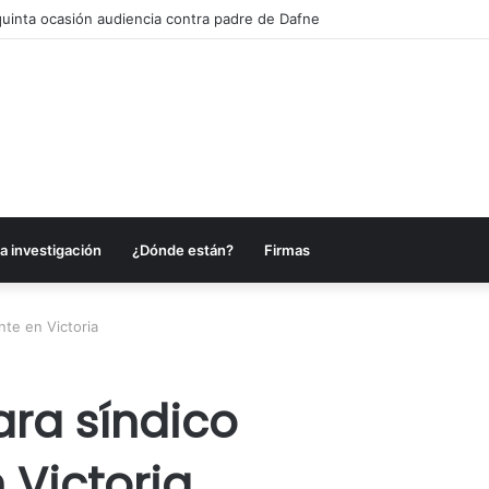
quinta ocasión audiencia contra padre de Dafne
a investigación
¿Dónde están?
Firmas
nte en Victoria
ara síndico
 Victoria