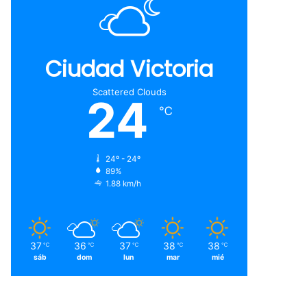
Ciudad Victoria
Scattered Clouds
24
℃
24º - 24º
89%
1.88 km/h
37
36
37
38
38
℃
℃
℃
℃
℃
sáb
dom
lun
mar
mié