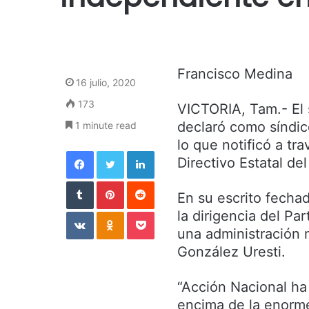
Francisco Medina
16 julio, 2020
173
VICTORIA, Tam.- El 
declaró como síndic
1 minute read
lo que notificó a tr
Facebook
Twitter
LinkedIn
Directivo Estatal d
Tumblr
Pinterest
Reddit
En su escrito fechad
VKontakte
Odnoklassniki
Pocket
la dirigencia del Pa
una administración m
González Uresti.
“Acción Nacional ha 
encima de la enorme