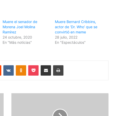
Muere el senador de
Muere Bernard Cribbins,
Morena Joel Molina
actor de ‘Dr. Who’ que se
Ramírez
convirtió en meme
24 octubre, 2020
28 julio, 2022
En "Más noticias"
En "Espectáculos"
Reddit
VKontakte
Odnoklassniki
Pocket
Share via Email
Print