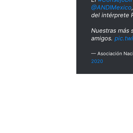
@ANDIMexico
del intérprete
Nuestras más s
amigos.
pic.tw
— Asociación Nac
2020