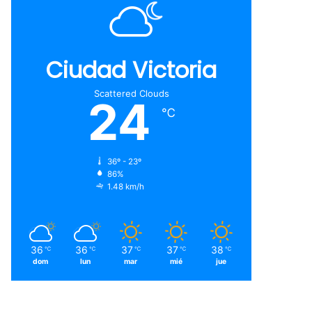
Ciudad Victoria
Scattered Clouds
24
℃
36º - 23º
86%
1.48 km/h
36
36
37
37
38
℃
℃
℃
℃
℃
dom
lun
mar
mié
jue