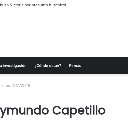
o en Victoria por presunto huachicol
a investigación
¿Dónde están?
Firmas
llo por COVID-19
aymundo Capetillo