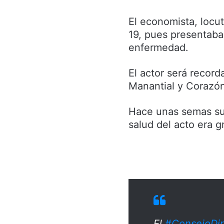
El economista, locut
19, pues presentaba
enfermedad.
El actor será record
Manantial y Corazón
Hace unas semas sus
salud del acto era g
El
#ConsejoDir