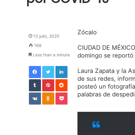
Zócalo
13 julio, 2020
168
CIUDAD DE MÉXICO.-
domingo se reportó 
Less than a minute
Facebook
Twitter
LinkedIn
Laura Zapata y la As
de sus redes, infor
Tumblr
Pinterest
Reddit
posteó un fotografí
VKontakte
Odnoklassniki
Pocket
palabras de despedi