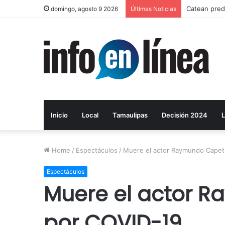
Catean predi
domingo, agosto 9 2026
Últimas Noticias
Inicio
Local
Tamaulipas
Decisión 2024
L
Home
/
Espectáculos
/
Muere el actor Raymundo Capeti
Espectáculos
Muere el actor R
por COVID-19