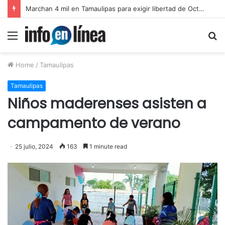
Catean predio en Victoria y aseguran autotanques por presunto huachicol
Menu
S
fo
Home
/
Tamaulipas
Tamaulipas
Niños maderenses asisten a
campamento de verano
25 julio, 2024
163
1 minute read