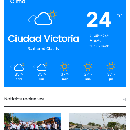
Clima
24
℃
Ciudad Victoria
35º - 24º
82%
1.02 km/h
Scattered Clouds
35
35
37
37
37
℃
℃
℃
℃
℃
dom
lun
mar
mié
jue
Noticias recientes