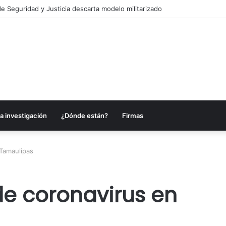
e Seguridad y Justicia descarta modelo militarizado
a investigación
¿Dónde están?
Firmas
Tamaulipas
de coronavirus en