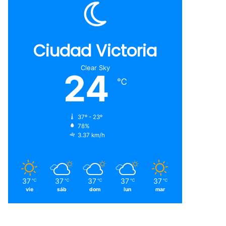
Ciudad Victoria
Clear Sky
24
℃
37º - 23º
78%
3.37 km/h
37
37
37
37
37
℃
℃
℃
℃
℃
vie
sáb
dom
lun
mar