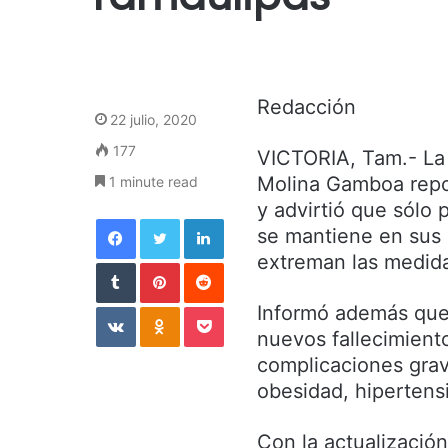
Redacción
22 julio, 2020
177
VICTORIA, Tam.- La 
Molina Gamboa repo
1 minute read
y advirtió que sólo 
Facebook
Twitter
LinkedIn
se mantiene en sus 
extreman las medid
Tumblr
Pinterest
Reddit
VKontakte
Odnoklassniki
Pocket
Informó además que 
nuevos fallecimient
complicaciones gra
obesidad, hipertens
Con la actualización