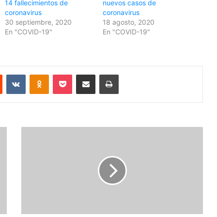
14 fallecimientos de
nuevos casos de
coronavirus
coronavirus
30 septiembre, 2020
18 agosto, 2020
En "COVID-19"
En "COVID-19"
Reddit
VKontakte
Odnoklassniki
Pocket
Share via Email
Print