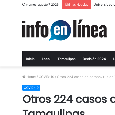
Universidad d
viernes, agosto 7 2026
Últimas Noticias
Inicio
Local
Tamaulipas
Decisión 2024
L
Home
/
COVID-19
/
Otros 224 casos de coronavirus en 
COVID-19
Otros 224 casos 
Tamaulipas