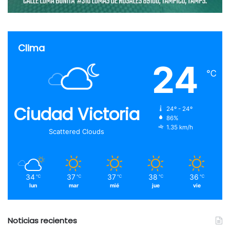
Clima
24
℃
Ciudad Victoria
24º - 24º
86%
1.35 km/h
Scattered Clouds
34
37
37
38
36
℃
℃
℃
℃
℃
lun
mar
mié
jue
vie
Noticias recientes