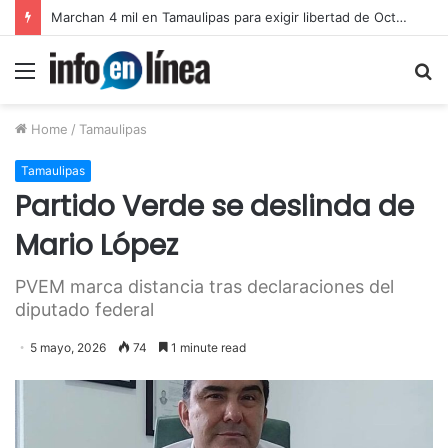
Catean predio en Victoria y aseguran autotanques por presunto huachicol
Menu
S
fo
Home
/
Tamaulipas
Tamaulipas
Partido Verde se deslinda de
Mario López
PVEM marca distancia tras declaraciones del
diputado federal
5 mayo, 2026
74
1 minute read