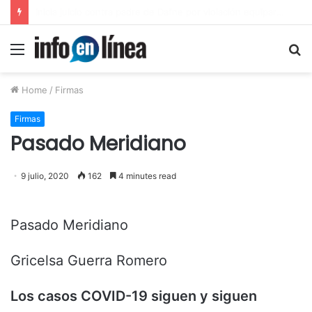
Inicia juicio contra padre de Dafne por violación equiparada contra su hija
Menu
S
fo
Home
/
Firmas
Firmas
Pasado Meridiano
9 julio, 2020
162
4 minutes read
Pasado Meridiano
Gricelsa Guerra Romero
Los casos COVID-19 siguen y siguen