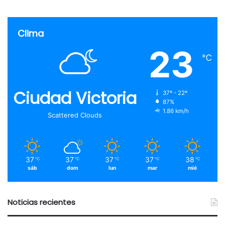
Clima
23
℃
Ciudad Victoria
37º - 22º
87%
1.86 km/h
Scattered Clouds
37
37
37
37
38
℃
℃
℃
℃
℃
sáb
dom
lun
mar
mié
Noticias recientes